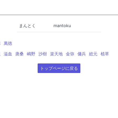
まんとく
mantoku
徳
萬徳
想
溢血
唐桑
嶋野
沙樹
楽天地
金弥
傭兵
総元
植草
トップページに戻る