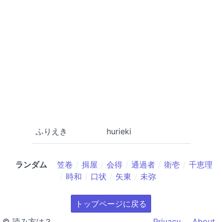
ふりえき
hurieki
ランダム
笠卷
揖屋
会得
通過者
衛壱
千恵理
時和
口状
矢東
未弥
トップページに戻る
© 読み方は？
Privacy
About