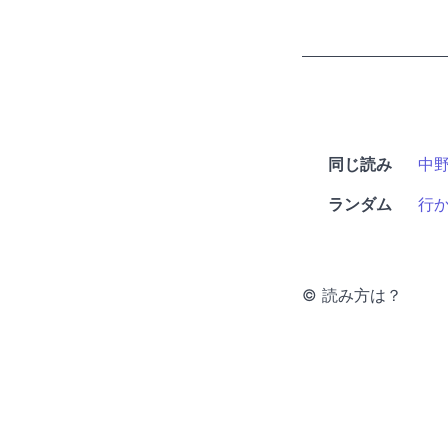
同じ読み
中
ランダム
行
© 読み方は？