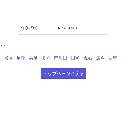
なかのや
nakanoya
野谷
か
書庫
足輪
吉延
凌ぐ
南生田
日頃
硯石
属さ
要望
トップページに戻る