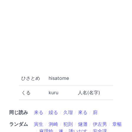
ひさとめ
hisatome
くる
kuru
人名(名字)
同じ読み
来る
繰る
久瑠
來る
廚
ランダム
寅生
洌崎
犯則
燧灘
伊左男
章暢
麻理鈴
遂
誘いだす
安全課