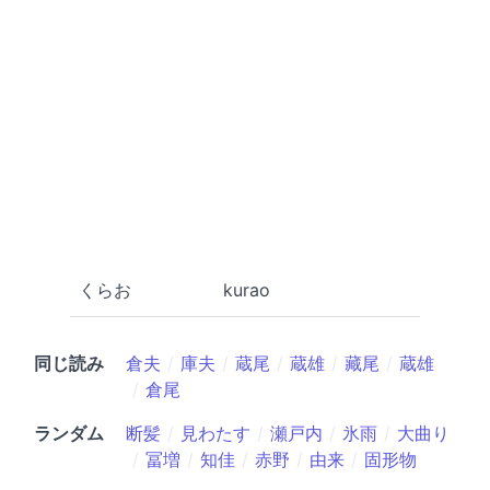
くらお
kurao
同じ読み
倉夫
庫夫
蔵尾
蔵雄
藏尾
蔵雄
倉尾
ランダム
断髪
見わたす
瀬戸内
氷雨
大曲り
冨増
知佳
赤野
由来
固形物