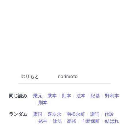
のりもと
norimoto
同じ読み
乗元
乘本
則本
法本
紀基
野利本
則本
ランダム
康国
喜友永
南松永町
讃詞
代診
姥神
泳法
高裕
向新保町
結ばれ