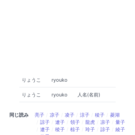
りょうこ
ryouko
りょうこ
ryouko
人名(名前)
同じ読み
亮子
凉子
凌子
涼子
稜子
菱湖
諒子
遼子
領子
龍虎
凉子
量子
遼子
稜子
椋子
玲子
諒子
綾子