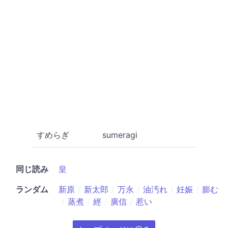
すめらぎ
sumeragi
同じ読み
皇
ランダム
新原
新太郎
万永
油汚れ
妊娠
膨む
蒸煮
經
廣信
惹い