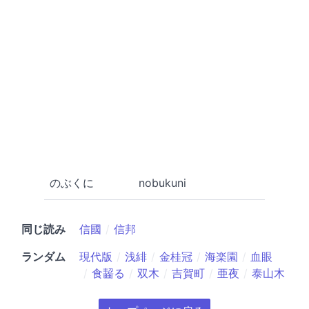
のぶくに
nobukuni
同じ読み
信國
信邦
ランダム
現代版
浅緋
金桂冠
海楽園
血眼
食齧る
双木
吉賀町
亜夜
泰山木