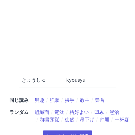
きょうしゅ
kyousyu
同じ読み
興趣
強取
拱手
教主
梟首
ランダム
組織面
竜汰
格好よい
凹み
熊治
群書類従
徒然
吊下げ
仲通
一杯森