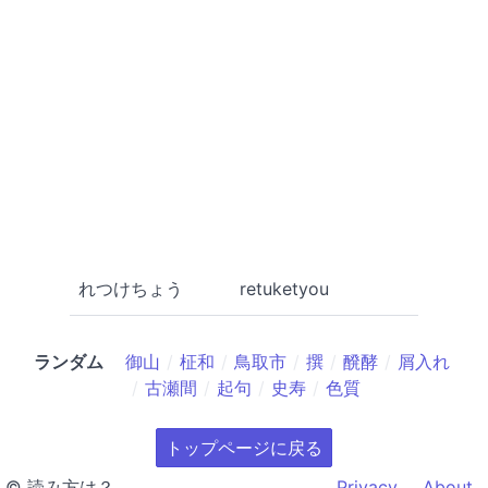
れつけちょう
retuketyou
ランダム
御山
柾和
鳥取市
撰
醗酵
屑入れ
古瀬間
起句
史寿
色質
トップページに戻る
© 読み方は？
Privacy
About