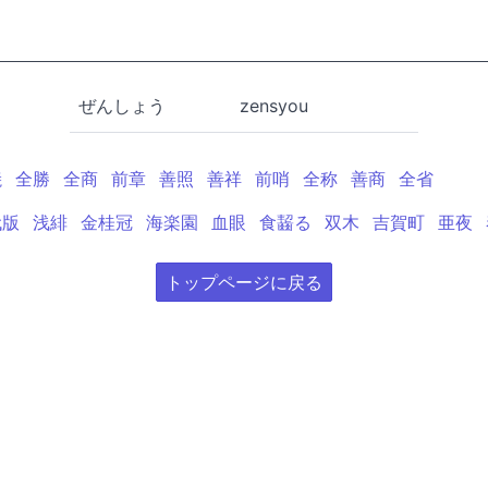
ぜんしょう
zensyou
焼
全勝
全商
前章
善照
善祥
前哨
全称
善商
全省
代版
浅緋
金桂冠
海楽園
血眼
食齧る
双木
吉賀町
亜夜
トップページに戻る