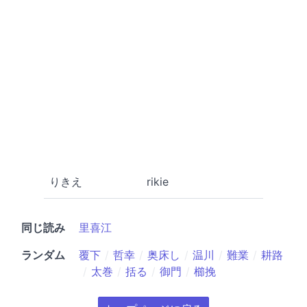
りきえ
rikie
同じ読み
里喜江
ランダム
覆下
哲幸
奥床し
温川
難業
耕路
太巻
括る
御門
櫛挽