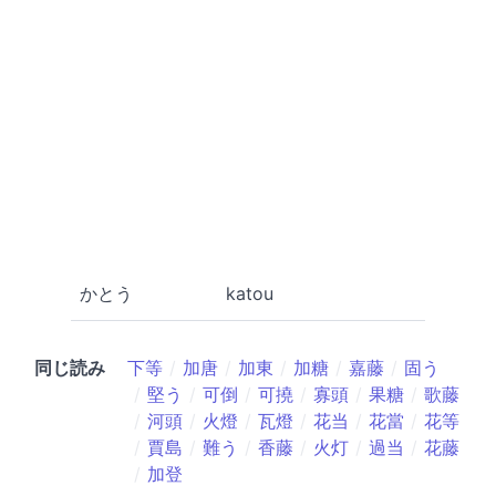
かとう
katou
同じ読み
下等
加唐
加東
加糖
嘉藤
固う
堅う
可倒
可撓
寡頭
果糖
歌藤
河頭
火燈
瓦燈
花当
花當
花等
賈島
難う
香藤
火灯
過当
花藤
加登