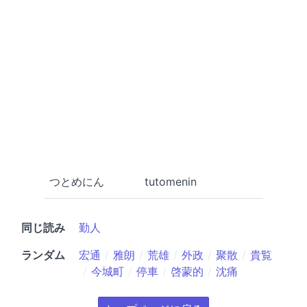
つとめにん
tutomenin
同じ読み
勤人
ランダム
宏通
雅朗
荒雄
外政
聚散
貴覧
今城町
停車
啓蒙的
沈痛