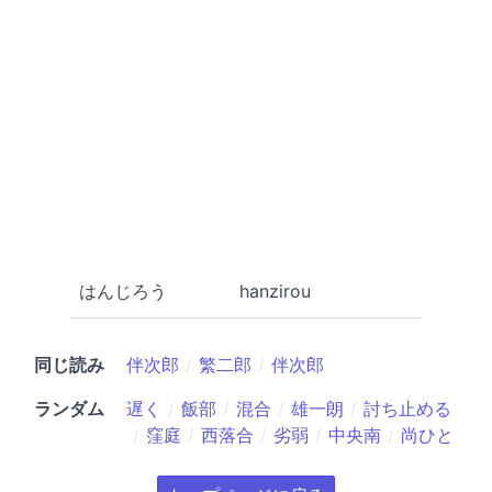
はんじろう
hanzirou
同じ読み
伴次郎
繁二郎
伴次郎
ランダム
遅く
飯部
混合
雄一朗
討ち止める
窪庭
西落合
劣弱
中央南
尚ひと