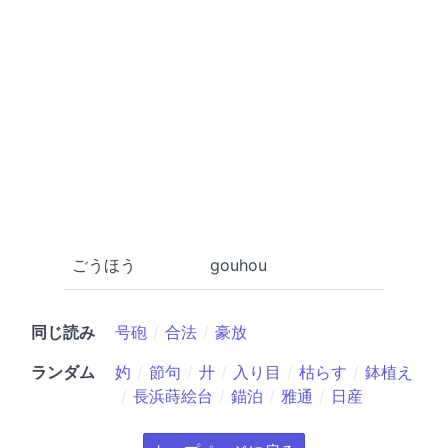
ごうほう
gouhou
同じ読み
号砲
合法
豪放
ランダム
妁
節句
廾
入り目
枯らす
鉢植え
長浜蒔絵台
錨泊
雅通
日産