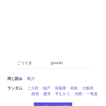
ごうりき
gouriki
同じ読み
剛力
ランダム
ご入院
端戸
弾薬庫
裕政
大飯郡
錯視
臆等
手むかう
内聞
一竜斎