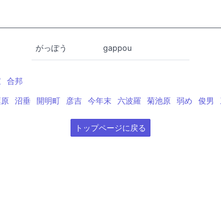
がっぽう
gappou
宝
合邦
葉原
沼垂
開明町
彦吉
今年末
六波羅
菊池原
弱め
俊男
トップページに戻る