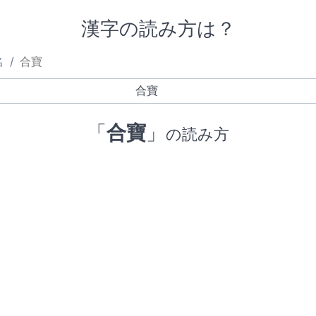
漢字の読み方は？
名
合寶
「
合寶
」
の読み方