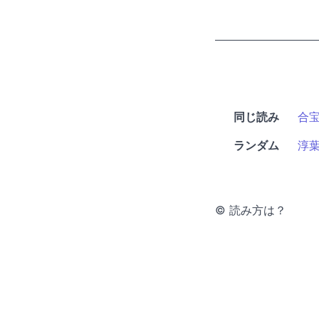
同じ読み
合
ランダム
淳
© 読み方は？