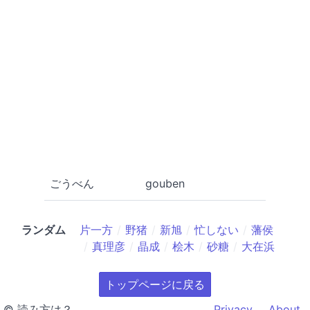
ごうべん
gouben
ランダム
片一方
野猪
新旭
忙しない
藩侯
真理彦
晶成
桧木
砂糖
大在浜
トップページに戻る
© 読み方は？
Privacy
About