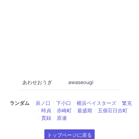
あわせおうぎ
awaseougi
ランダム
辰ノ口
下小口
横浜ベイスターズ
繁克
時貞
赤崎町
最盛期
五個荘日吉町
貫録
原瀬
トップページに戻る