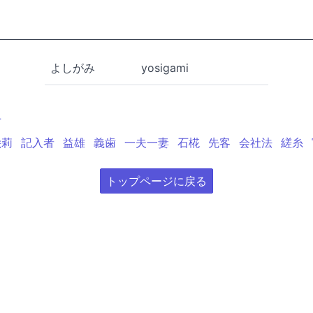
よしがみ
yosigami
上
絵莉
記入者
益雄
義歯
一夫一妻
石椛
先客
会社法
縒糸
トップページに戻る