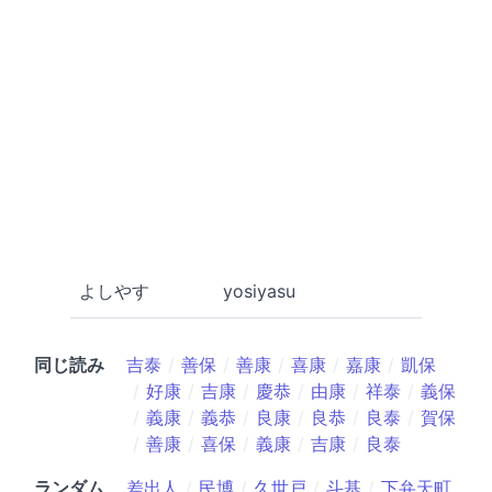
よしやす
yosiyasu
同じ読み
吉泰
善保
善康
喜康
嘉康
凱保
好康
吉康
慶恭
由康
祥泰
義保
義康
義恭
良康
良恭
良泰
賀保
善康
喜保
義康
吉康
良泰
ランダム
差出人
民博
久世戸
斗基
下弁天町