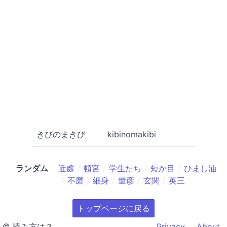
きびのまきび
kibinomakibi
ランダム
近處
頓宮
学生たち
短か目
ひまし油
不磨
細身
量彦
玄関
英三
トップページに戻る
© 読み方は？
Privacy
About