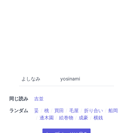
よしなみ
yosinami
同じ読み
吉並
ランダム
妥
桃
買田
毛屋
折り合い
船岡
邊木園
絵巻物
成豪
横銭