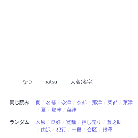
なつ
natsu
人名(名字)
同じ読み
夏
名都
奈津
奈都
那津
菜都
菜津
夏
那津
菜津
ランダム
木原
良好
寛哉
押し売り
兼之助
由沢
犯行
一段
合区
銀澤