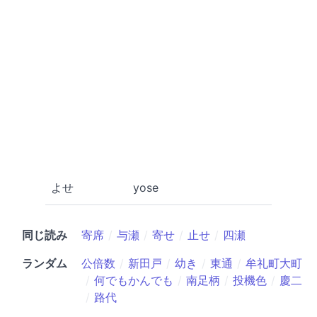
よせ
yose
同じ読み
寄席
与瀬
寄せ
止せ
四瀬
ランダム
公倍数
新田戸
幼き
東通
牟礼町大町
何でもかんでも
南足柄
投機色
慶二
路代