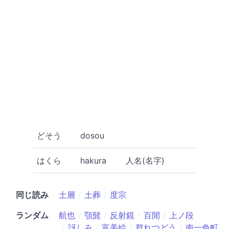
どそう
dosou
はくら
hakura
人名(名字)
同じ読み
土層
土葬
度宗
ランダム
航也
顎髭
反射鏡
百閒
上ノ段
訝しみ
富美絵
群れつどう
南一色町