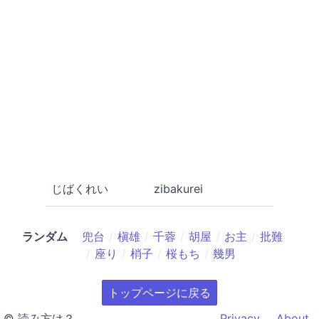
じばくれい
zibakurei
ランダム
兜台
槇雄
千蓉
胡屋
お主
批難
座り
梢子
桜もち
幾男
トップページに戻る
© 読み方は？
Privacy
About