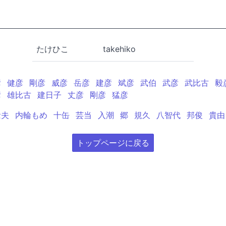
たけひこ
takehiko
彦
健彦
剛彦
威彦
岳彦
建彦
斌彦
武伯
武彦
武比古
毅
彦
雄比古
建日子
丈彦
剛彦
猛彦
念夫
内輪もめ
十缶
芸当
入潮
郷
規久
八智代
邦俊
貴由
トップページに戻る