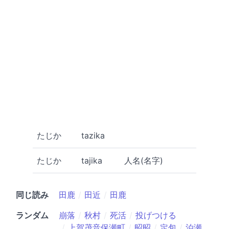
たじか
tazika
たじか
tajika
人名(名字)
同じ読み
田鹿
田近
田鹿
ランダム
崩落
秋村
死活
投げつける
上賀茂音保瀬町
昭昭
定包
泊瀬