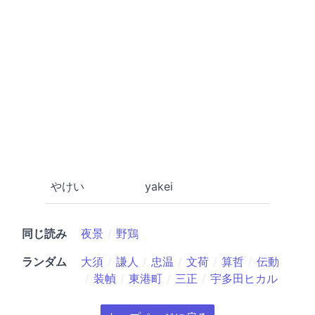
やけい
yakei
同じ読み
夜景
野鶏
ランダム
大須
謙人
忠温
文荷
算哲
伝動
装幀
東港町
三正
宇多田ヒカル