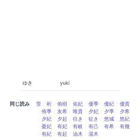
ゆき
yuki
同じ読み
雪
裄
侑樹
佑妃
優季
優紀
優貴
侑季
友希
唯貴
夕妃
夕季
夕希
夕紀
夕起
往き
征き
悠城
悠紀
憂妃
有妃
有岐
有己
有希
有幾
有紀
有起
油木
湯木