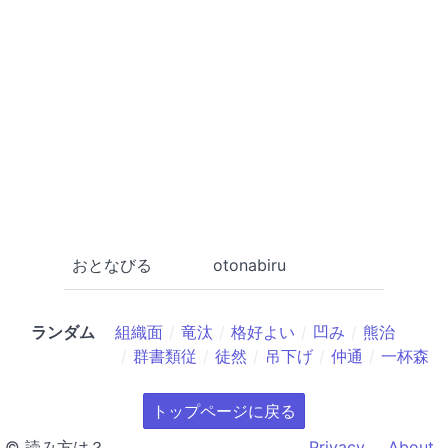
おとなびる
otonabiru
ランダム
組織面
竜汰
格好よい
凹み
熊治
群書類従
徒然
吊下げ
仲通
一杯森
トップページに戻る
© 読み方は？
Privacy
About