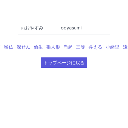
おおやすみ
ooyasumi
実
喉仏
深せん
倫生
雛人形
尚起
三等
弁える
小緒里
遠
トップページに戻る