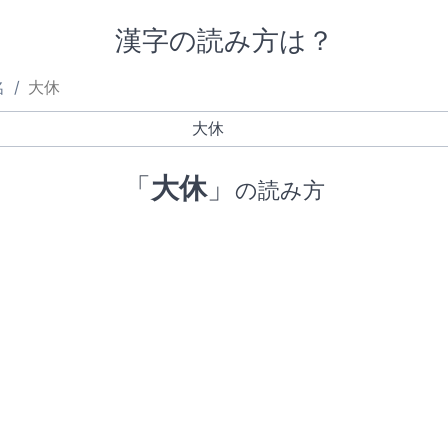
漢字の読み方は？
名
大休
「
大休
」
の読み方