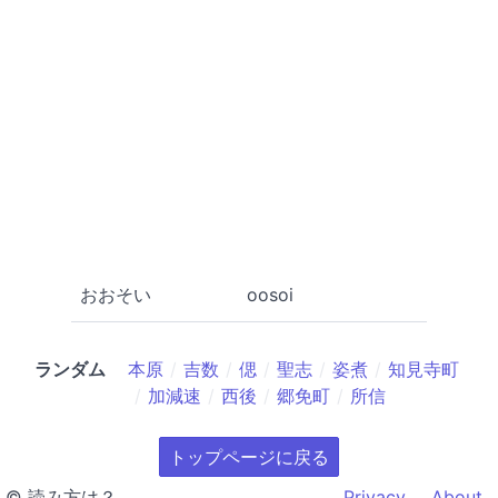
おおそい
oosoi
ランダム
本原
吉数
偲
聖志
姿煮
知見寺町
加減速
西後
郷免町
所信
トップページに戻る
© 読み方は？
Privacy
About