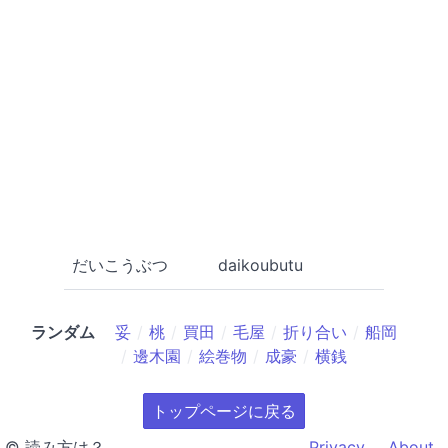
だいこうぶつ
daikoubutu
ランダム
妥
桃
買田
毛屋
折り合い
船岡
邊木園
絵巻物
成豪
横銭
トップページに戻る
© 読み方は？
Privacy
About