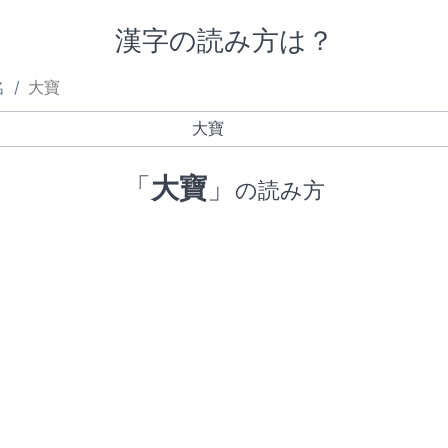
漢字の読み方は？
名
大寶
「
大寶
」
の読み方