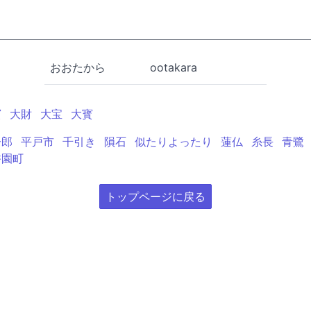
おおたから
ootakara
寳
大財
大宝
大寳
一郎
平戸市
千引き
隕石
似たりよったり
蓮仏
糸長
青鷺
香園町
トップページに戻る