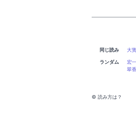
同じ読み
大
ランダム
宏
翠
© 読み方は？