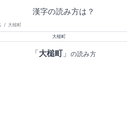
漢字の読み方は？
名
大槌町
「
大槌町
」
の読み方