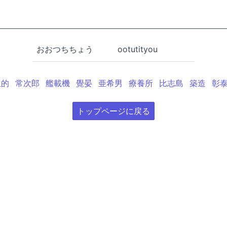
おおつちちょう
ootutityou
生的
常次郎
艦載機
覺晏
亜希男
療養所
比志島
築造
彰
トップページに戻る