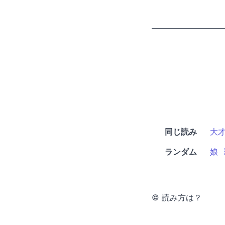
同じ読み
大
ランダム
娘
© 読み方は？