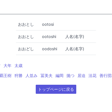
おおとし
ootosi
おおとし
ootoshi
人名(名字)
おおどし
oodoshi
人名(名字)
才
大年
太歳
覇王樹
狩勝
人並み
冨美夫
編岡
抛つ
居迫
法花
善行団
トップページに戻る