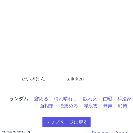
たいきけん
taikiken
ランダム
窘める
晴れ晴れし
戯れ女
仁昭
兵法家
面相筆
掻集める
浮浪雲
無声
彰博
トップページに戻る
© 読み方は？
Privacy
About