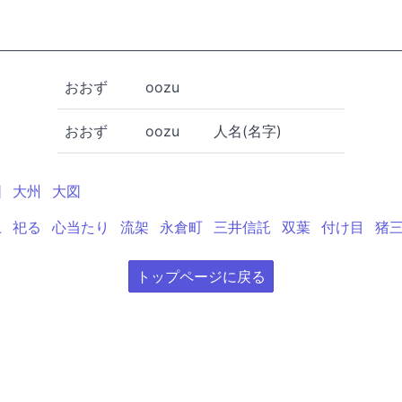
おおず
oozu
おおず
oozu
人名(名字)
図
大州
大図
上
祀る
心当たり
流架
永倉町
三井信託
双葉
付け目
猪
トップページに戻る