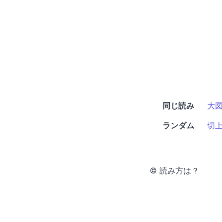
同じ読み
大
ランダム
切
© 読み方は？