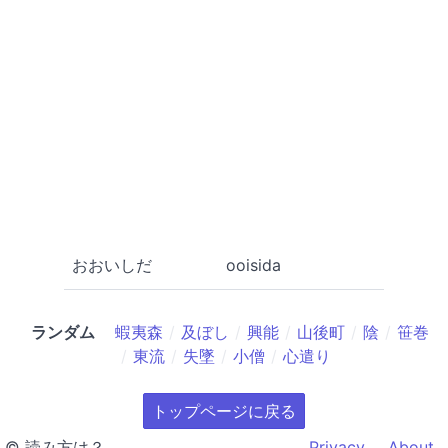
おおいしだ
ooisida
ランダム
蝦夷森
及ぼし
興能
山後町
陰
笹巻
東流
失墜
小僧
心遣り
トップページに戻る
© 読み方は？
Privacy
About