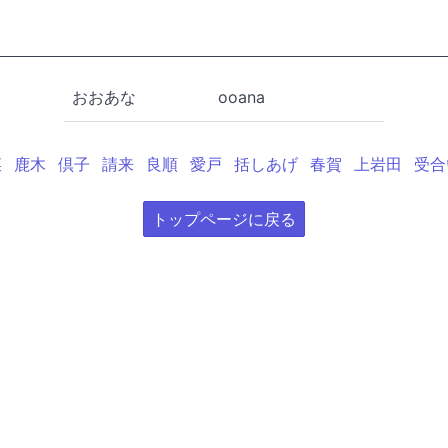
おおあな
ooana
菜
鹿木
倶子
請来
良順
愛戸
括しあげ
春賀
上岩田
受合
トップページに戻る