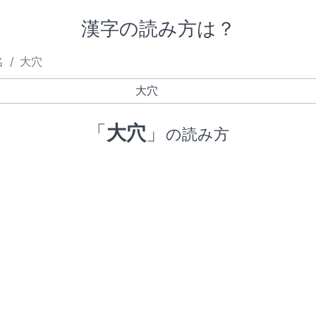
漢字の読み方は？
名
大穴
「
大穴
」
の読み方