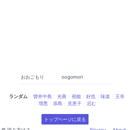
おおごもり
oogomori
ランダム
曽井中島
光善
視能
好也
味楽
王寺
増悪
添島
見恵子
忌む
トップページに戻る
© 読み方は？
Privacy
About