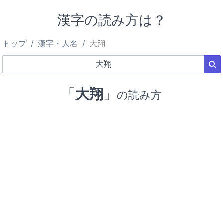
漢字の読み方は？
トップ
漢字・人名
大翔
「
大翔
」
の読み方