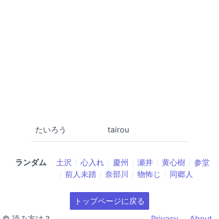
たいろう
tairou
ランダム
土沢
心入れ
慶州
瀬井
黄心樹
参堂
前人未踏
奈部川
物怖じ
同郷人
トップページに戻る
© 読み方は？
Privacy
About