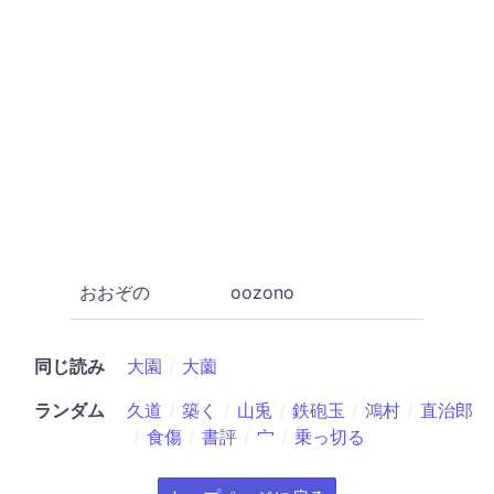
おおぞの
oozono
同じ読み
大園
大薗
ランダム
久道
築く
山兎
鉄砲玉
鴻村
直治郎
食傷
書評
宀
乗っ切る