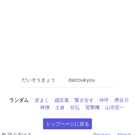
だいぞうきょう
daizoukyou
ランダム
逆まく
趙匡胤
繋ぎ合す
仲坪
濟谷川
禅僧
土倉
欣弘
迎撃機
山寺宏一
トップページに戻る
© 読み方は？
Privacy
About