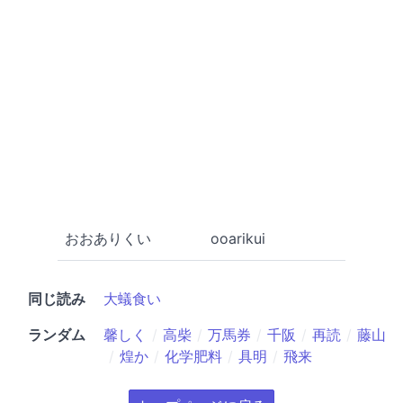
おおありくい
ooarikui
同じ読み
大蟻食い
ランダム
馨しく
高柴
万馬券
千阪
再読
藤山
煌か
化学肥料
具明
飛来